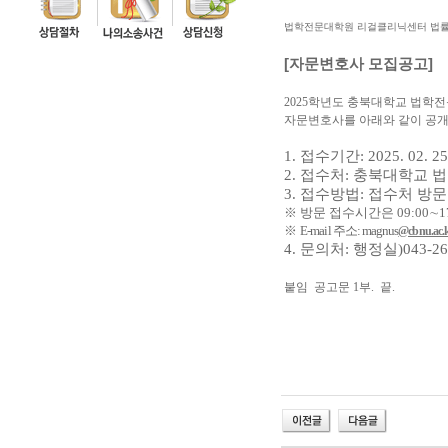
법학전문대학원 리걸클리닉센터 법률
[
자문변호사 모집공고
]
2025학
년도 충북대학교 법학
자문변호사를 아래와 같이 공
1.
접수기간
: 2025. 02. 2
2.
접수처
:
충북대학교 
3.
접수방법
:
접수처 방문
※
방문 접수시간은
09:00
∼
1
※
E-mail
주소
: magnus
@cbnu.ac.
4.
문의처
:
행정실
)043-2
붙임
공고문
1
부
.
끝
.