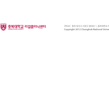
비
아
구
매
우
즐
성
미
프
진
약
국
박
스
ViagraSilo
ViagraSite
미
프
진
정
품
구
매
링